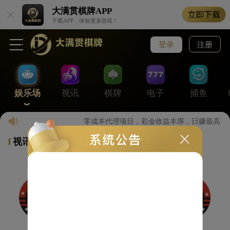
大满贯棋牌
APP
下载APP，体验更多游戏！
登录
注册
娱乐场
视讯
棋牌
电子
捕鱼
零成本代理项目，彩金收益丰厚，日赚最高可达
视讯游戏